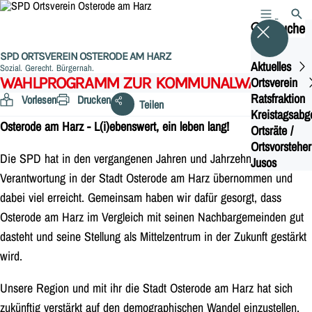
MENÜ
SUCH
Suche
SPD ORTSVEREIN OSTERODE AM HARZ
Aktuelles
Sozial. Gerecht. Bürgernah.
WAHLPROGRAMM ZUR KOMMUNALWAHL 2021
Ortsverein
Ratsfraktion
Vorlesen
Drucken
Teilen
Kreistagsabg
Osterode am Harz - L(i)ebenswert, ein leben lang!
Ortsräte /
Ortsvorsteher
Die SPD hat in den vergangenen Jahren und Jahrzehnten
Jusos
Verantwortung in der Stadt Osterode am Harz übernommen und
dabei viel erreicht. Gemeinsam haben wir dafür gesorgt, dass
Osterode am Harz im Vergleich mit seinen Nachbargemeinden gut
dasteht und seine Stellung als Mittelzentrum in der Zukunft gestärkt
wird.
Unsere Region und mit ihr die Stadt Osterode am Harz hat sich
zukünftig verstärkt auf den demographischen Wandel einzustellen.